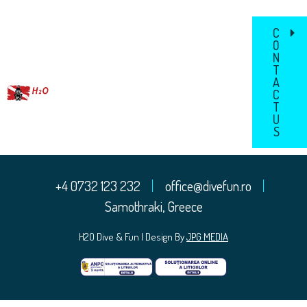
C
O
N
T
A
C
T
U
About
Contact
S
+4 0732 123 232
office@divefun.ro
Samothraki, Greece
H2O Dive & Fun | Design By
JPG MEDIA